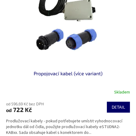
s
k
p
t
r
ů
o
d
u
k
t
ů
Propojovací kabel (více variant)
Skladem
od 596,69 Kč bez DPH
DETAIL
722 Kč
od
Prodlužovací kabely - pokud potřebujete umístit vyhodnocovací
jednotku dál od čidla, použijte prodlužovací kabely eSTUDNA2-
KABxx. Sada obsahuje kabel s konektorem do...