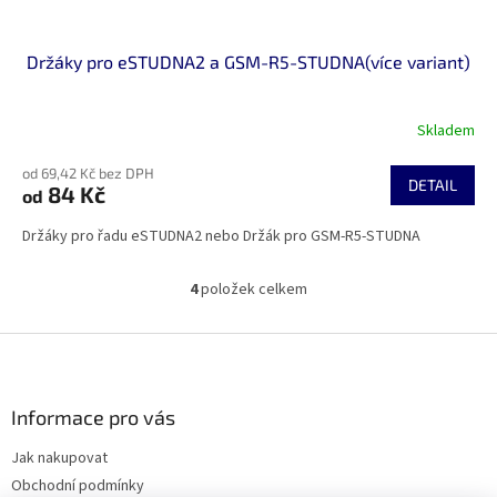
Držáky pro eSTUDNA2 a GSM-R5-STUDNA(více variant)
Skladem
od 69,42 Kč bez DPH
DETAIL
84 Kč
od
Držáky pro řadu eSTUDNA2 nebo Držák pro GSM-R5-STUDNA
4
položek celkem
O
v
l
Z
á
á
d
p
a
a
Informace pro vás
c
t
í
Jak nakupovat
í
p
Obchodní podmínky
r