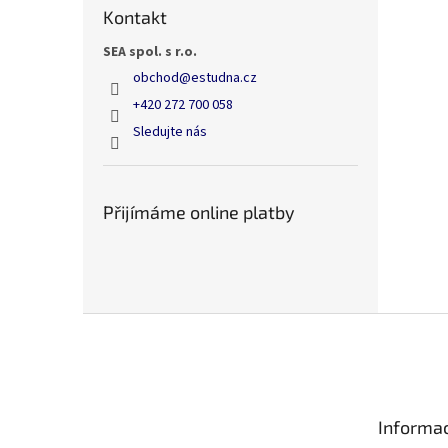
n
Kontakt
e
l
SEA spol. s r.o.
obchod
@
estudna.cz
+420 272 700 058
Sledujte nás
Přijímáme online platby
Z
á
p
a
t
Informac
í