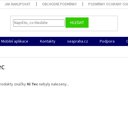
JAK NAKUPOVAT
OBCHODNÍ PODMÍNKY
PODMÍNKY OCHRANY OS
HLEDAT
Mobilní aplikace
Kontakty
seapraha.cz
Podpora
O
ec
rodukty značky
Hi Tec
nebyly nalezeny...