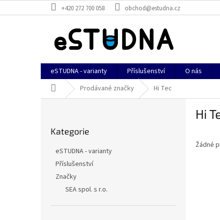
Přejít
+420 272 700 058
obchod@estudna.cz
na
obsah
eSTUDNA - varianty
Příslušenství
O nás
Domů
Prodávané značky
Hi Tec
P
Hi T
o
Přeskočit
s
Kategorie
kategorie
t
Žádné p
r
eSTUDNA - varianty
a
Příslušenství
n
Značky
n
í
SEA spol. s r.o.
p
a